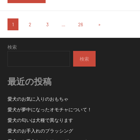
投
次
1
2
3
…
26
»
の
稿
投
の
検索
稿
ペ
検索
ー
最近の投稿
ジ
送
愛犬のお気に入りのおもちゃ
り
愛犬が夢中になったオモチャについて！
愛犬の匂いは犬種で異なります
愛犬のお手入れのブラッシング