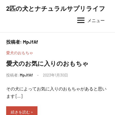
コ
2匹の犬とナチュラルサプリライフ
ン
テ
メニュー
ン
ツ
へ
投稿者:
MpJfAf
ス
愛犬のおもちゃ
キ
ッ
愛犬のお気に入りのおもちゃ
プ
投稿者:
MpJfAf
2023年1月30日
その犬によってお気に入りのおもちゃがあると思い
ます […]
続きを読む