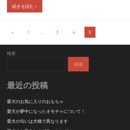
続きを読む
投
過
«
1
…
3
4
5
去
稿
の
の
検索
投
稿
ペ
検索
ー
最近の投稿
ジ
送
愛犬のお気に入りのおもちゃ
り
愛犬が夢中になったオモチャについて！
愛犬の匂いは犬種で異なります