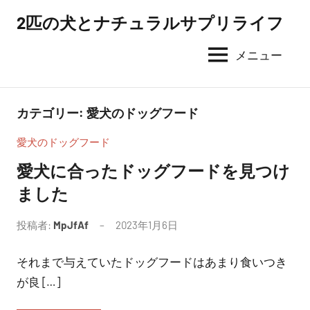
コ
2匹の犬とナチュラルサプリライフ
ン
テ
メニュー
ン
ツ
へ
カテゴリー:
愛犬のドッグフード
ス
愛犬のドッグフード
キ
ッ
愛犬に合ったドッグフードを見つけ
プ
ました
投稿者:
MpJfAf
2023年1月6日
それまで与えていたドッグフードはあまり食いつき
が良 […]