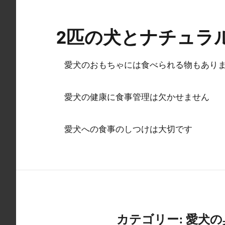
コ
ン
2匹の犬とナチュラ
テ
ン
ツ
愛犬のおもちゃには食べられる物もあり
へ
ス
愛犬の健康に食事管理は欠かせません
キ
ッ
愛犬への食事のしつけは大切です
プ
カテゴリー:
愛犬の