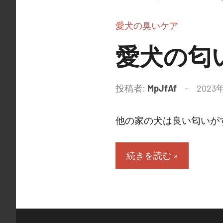
愛犬の臭いケア
愛犬の匂
投稿者:
MpJfAf
2023
他の家の犬は良い匂いがす
続きを読む