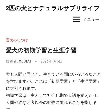
コ
2匹の犬とナチュラルサプリライフ
ン
テ
メニュー
ン
ツ
へ
愛犬のしつけ
ス
愛犬の初期学習と生涯学習
キ
ッ
投稿者:
MpJfAf
2023年1月5日
プ
犬も人間と同じく、生きている間にいろいろなこと
を学びますが、これは「初期学習」と「生涯学習」
に大別されます。
初期学習は、主として社会化期で犬語を覚えたり、
人間や猫など犬以外の動物に慣れることを指しま