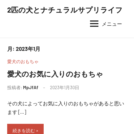
コ
2匹の犬とナチュラルサプリライフ
ン
テ
メニュー
ン
ツ
へ
月:
2023年1月
ス
愛犬のおもちゃ
キ
ッ
愛犬のお気に入りのおもちゃ
プ
投稿者:
MpJfAf
2023年1月30日
その犬によってお気に入りのおもちゃがあると思い
ます […]
続きを読む