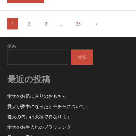
投
次
1
2
3
…
26
»
の
稿
投
の
検索
稿
ペ
検索
ー
最近の投稿
ジ
送
愛犬のお気に入りのおもちゃ
り
愛犬が夢中になったオモチャについて！
愛犬の匂いは犬種で異なります
愛犬のお手入れのブラッシング