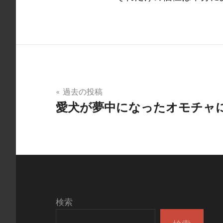
投
過去の投稿
愛犬が夢中になったオモチャ
稿
ナ
ビ
ゲ
ー
検索
シ