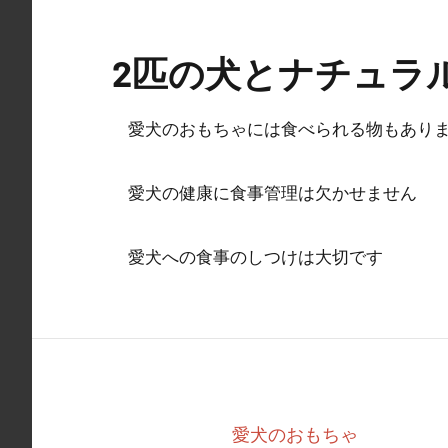
コ
ン
2匹の犬とナチュラ
テ
ン
ツ
愛犬のおもちゃには食べられる物もあり
へ
ス
愛犬の健康に食事管理は欠かせません
キ
ッ
愛犬への食事のしつけは大切です
プ
愛犬のおもちゃ