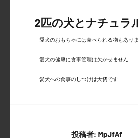
コ
ン
2匹の犬とナチュラ
テ
ン
ツ
愛犬のおもちゃには食べられる物もあり
へ
ス
愛犬の健康に食事管理は欠かせません
キ
ッ
愛犬への食事のしつけは大切です
プ
投稿者:
MpJfAf