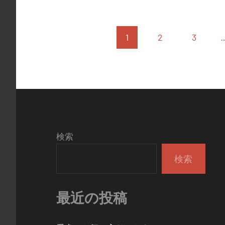
投
1
2
3
稿
の
ペ
ー
ジ
検索
送
検索
り
最近の投稿