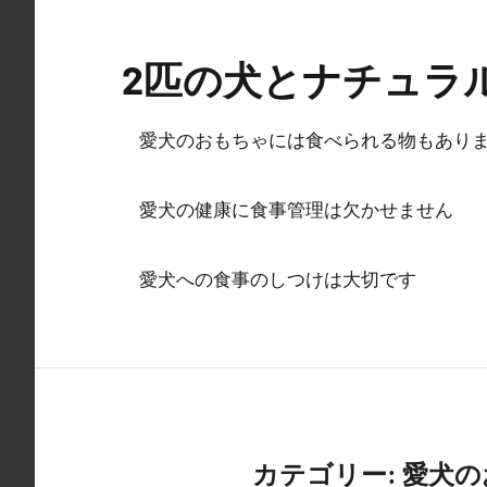
コ
ン
2匹の犬とナチュラ
テ
ン
ツ
愛犬のおもちゃには食べられる物もあり
へ
ス
愛犬の健康に食事管理は欠かせません
キ
ッ
愛犬への食事のしつけは大切です
プ
カテゴリー:
愛犬の