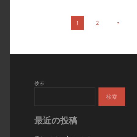
投
次
1
2
»
稿
の
投
の
稿
ペ
ー
ジ
検索
送
検索
り
最近の投稿