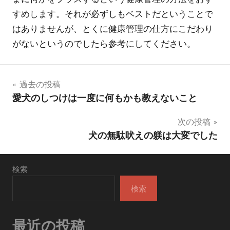
すめします。それが必ずしもベストだということで
はありませんが、とくに健康管理の仕方にこだわり
がないというのでしたら参考にしてください。
投
過去の投稿
愛犬のしつけは一度に何もかも教えないこと
稿
次の投稿
ナ
犬の無駄吠えの躾は大変でした
ビ
ゲ
検索
ー
検索
シ
最近の投稿
ョ