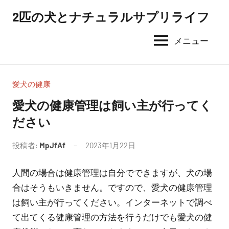
コ
2匹の犬とナチュラルサプリライフ
ン
テ
メニュー
ン
ツ
へ
愛犬の健康
ス
愛犬の健康管理は飼い主が行ってく
キ
ださい
ッ
プ
投稿者:
MpJfAf
2023年1月22日
人間の場合は健康管理は自分でできますが、犬の場
合はそうもいきません。ですので、愛犬の健康管理
は飼い主が行ってください。インターネットで調べ
て出てくる健康管理の方法を行うだけでも愛犬の健