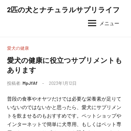
コ
2匹の犬とナチュラルサプリライフ
ン
テ
メニュー
ン
ツ
へ
愛犬の健康
ス
愛犬の健康に役立つサプリメントも
キ
あります
ッ
プ
投稿者:
MpJfAf
2023年1月12日
普段の食事やオヤツだけでは必要な栄養素が足りて
いないのではないかと思ったら、愛犬にサプリメン
トを飲ませるのもおすすめです。ペットショップや
インターネットで簡単に犬専用、もしくはペット専