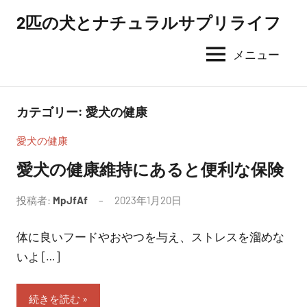
コ
2匹の犬とナチュラルサプリライフ
ン
テ
メニュー
ン
ツ
へ
カテゴリー:
愛犬の健康
ス
愛犬の健康
キ
ッ
愛犬の健康維持にあると便利な保険
プ
投稿者:
MpJfAf
2023年1月20日
体に良いフードやおやつを与え、ストレスを溜めな
いよ […]
続きを読む