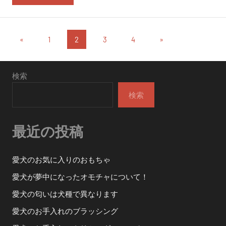
投
過
次
«
1
2
3
4
»
去
の
稿
の
投
の
検索
投
稿
稿
ペ
検索
ー
最近の投稿
ジ
送
愛犬のお気に入りのおもちゃ
り
愛犬が夢中になったオモチャについて！
愛犬の匂いは犬種で異なります
愛犬のお手入れのブラッシング