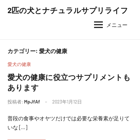
コ
2匹の犬とナチュラルサプリライフ
ン
テ
メニュー
ン
ツ
へ
カテゴリー:
愛犬の健康
ス
愛犬の健康
キ
ッ
愛犬の健康に役立つサプリメントも
プ
あります
投稿者:
MpJfAf
2023年1月12日
普段の食事やオヤツだけでは必要な栄養素が足りて
いな […]