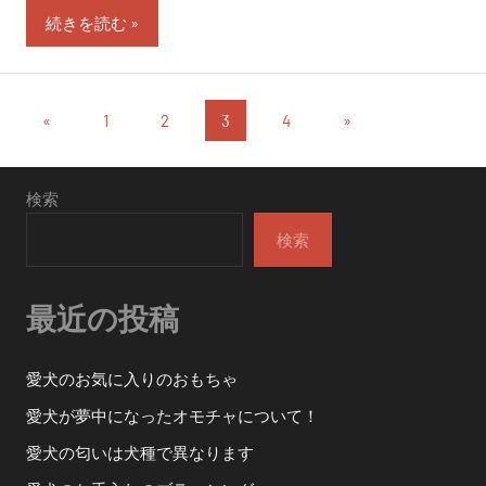
続きを読む
投
過
次
«
1
2
3
4
»
去
の
稿
の
投
の
検索
投
稿
稿
ペ
検索
ー
最近の投稿
ジ
送
愛犬のお気に入りのおもちゃ
り
愛犬が夢中になったオモチャについて！
愛犬の匂いは犬種で異なります