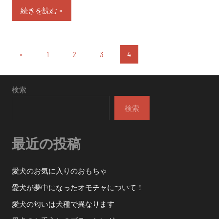
続きを読む
投
過
«
1
2
3
4
去
稿
の
の
検索
投
稿
ペ
検索
ー
最近の投稿
ジ
送
愛犬のお気に入りのおもちゃ
り
愛犬が夢中になったオモチャについて！
愛犬の匂いは犬種で異なります