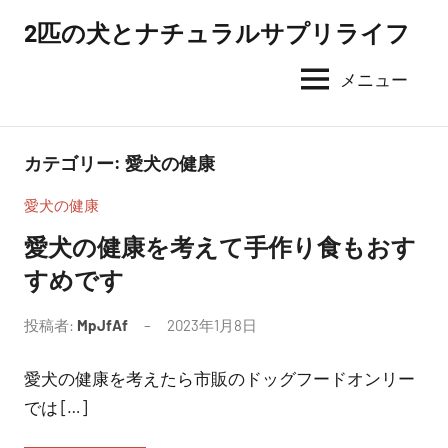
コ
2匹の犬とナチュラルサプリライフ
ン
テ
メニュー
ン
ツ
へ
カテゴリー:
愛犬の健康
ス
愛犬の健康
キ
ッ
愛犬の健康を考えて手作り食もおす
プ
すめです
投稿者:
MpJfAf
2023年1月8日
愛犬の健康を考えたら市販のドッグフードオンリー
では […]